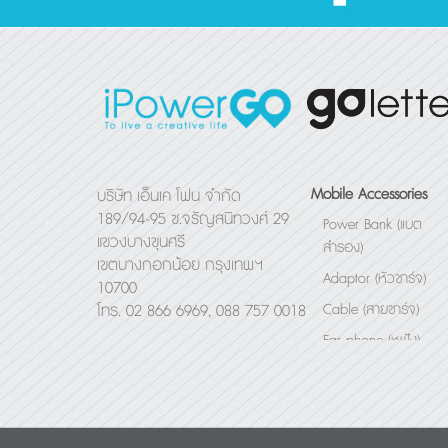
Mobile Accessories
บริษัท เอ็นเค โฟน จำกัด
189/94-95 ซ.จรัญสนิทวงศ์ 29
Power Bank (แบต
แขวงบางขุนศรี
สำรอง)
เขตบางกอกน้อย กรุงเทพฯ
Adaptor (หัวชาร์จ)
10700
Cable (สายชาร์จ)
โทร. 02 866 6969, 088 757 0018
Ear phone (หูฟัง)
Bluetooth Speaker
(ลำโพง)
Others (อื่นๆ)