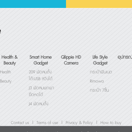
Health &
Smart Home
Qlippie HD
Life Style
อุปกรณ
Beauty
Gadget
Camera
Gadget
Health
209 พัดลมตั้ง
กระเป๋าฟินเนต
โต๊ะUSB สวิงได้
Beauty
Rimowa
J3 พัดลมพกพา
กระเป๋า 7ชิ้น
ยืดหดได้
J4 พัดลมตั้ง
โต๊ะUSB
พัดลมพกพา
|
|
|
Contact us
Terms of use
Privacy & Policy
How to buy
Mini Fairy Fan