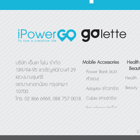
Mobile Accessories
Health
บริษัท เอ็นเค โฟน จำกัด
Beaut
189/94-95 ซ.จรัญสนิทวงศ์ 29
Power Bank (แบต
แขวงบางขุนศรี
Health
สำรอง)
เขตบางกอกน้อย กรุงเทพฯ
Beauty
Adaptor (หัวชาร์จ)
10700
Cable (สายชาร์จ)
โทร. 02 866 6969, 088 757 0018
Ear phone (หูฟัง)
Bluetooth Speaker
(ลำโพง)
C
Others (อื่นๆ)