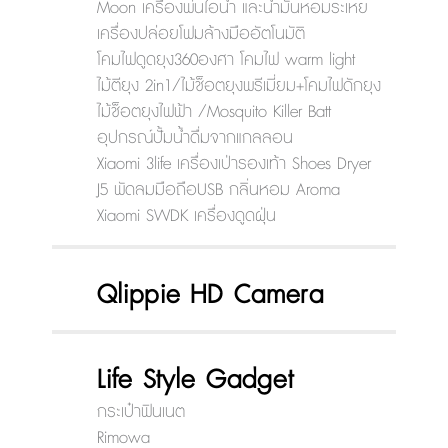
Moon เครื่องพ่นไอน้ำ และน้ำมันหอมระเหย
เครื่องปล่อยโฟมล้างมืออัตโนมัติ
โคมไฟดูดยุง360องศา โคมไฟ warm light
ไม้ตียุง 2in1/ไม้ช็อตยุงพรีเมี่ยม+โคมไฟดักยุง
ไม้ช็อตยุงไฟฟ้า /Mosquito Killer Batt
อุปกรณ์ปั้มน้ำดื่มจากแกลลอน
Xiaomi 3life เครื่องเป่ารองเท้า Shoes Dryer
J5 พัดลมมือถือUSB กลิ่นหอม Aroma
Xiaomi SWDK เครื่องดูดฝุ่น
Qlippie HD Camera
Life Style Gadget
กระเป๋าฟินเนต
Rimowa