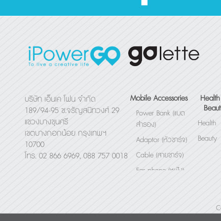
Mobile Accessories
Health
บริษัท เอ็นเค โฟน จำกัด
Beaut
189/94-95 ซ.จรัญสนิทวงศ์ 29
Power Bank (แบต
แขวงบางขุนศรี
Health
สำรอง)
เขตบางกอกน้อย กรุงเทพฯ
Beauty
Adaptor (หัวชาร์จ)
10700
Cable (สายชาร์จ)
โทร. 02 866 6969, 088 757 0018
Ear phone (หูฟัง)
Bluetooth Speaker
(ลำโพง)
C
Others (อื่นๆ)