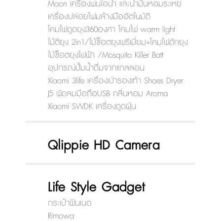
Moon เครื่องพ่นไอน้ำ และน้ำมันหอมระเหย
เครื่องปล่อยโฟมล้างมืออัตโนมัติ
โคมไฟดูดยุง360องศา โคมไฟ warm light
ไม้ตียุง 2in1/ไม้ช็อตยุงพรีเมี่ยม+โคมไฟดักยุง
ไม้ช็อตยุงไฟฟ้า /Mosquito Killer Batt
อุปกรณ์ปั้มน้ำดื่มจากแกลลอน
Xiaomi 3life เครื่องเป่ารองเท้า Shoes Dryer
J5 พัดลมมือถือUSB กลิ่นหอม Aroma
Xiaomi SWDK เครื่องดูดฝุ่น
Qlippie HD Camera
Life Style Gadget
กระเป๋าฟินเนต
Rimowa