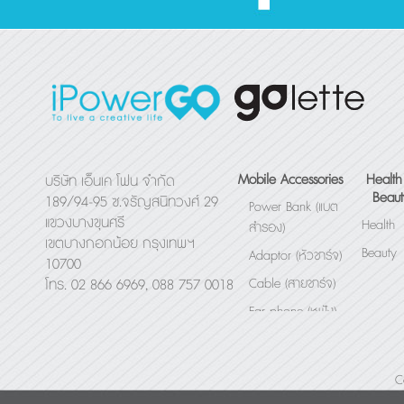
Mobile Accessories
Health
บริษัท เอ็นเค โฟน จำกัด
Beaut
189/94-95 ซ.จรัญสนิทวงศ์ 29
Power Bank (แบต
แขวงบางขุนศรี
Health
สำรอง)
เขตบางกอกน้อย กรุงเทพฯ
Beauty
Adaptor (หัวชาร์จ)
10700
Cable (สายชาร์จ)
โทร. 02 866 6969, 088 757 0018
Ear phone (หูฟัง)
Bluetooth Speaker
(ลำโพง)
C
Others (อื่นๆ)