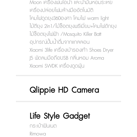
Moon เครื่องพ่นไอน้ำ และน้ำมันหอมระเหย
เครื่องปล่อยโฟมล้างมืออัตโนมัติ
โคมไฟดูดยุง360องศา โคมไฟ warm light
ไม้ตียุง 2in1/ไม้ช็อตยุงพรีเมี่ยม+โคมไฟดักยุง
ไม้ช็อตยุงไฟฟ้า /Mosquito Killer Batt
อุปกรณ์ปั้มน้ำดื่มจากแกลลอน
Xiaomi 3life เครื่องเป่ารองเท้า Shoes Dryer
J5 พัดลมมือถือUSB กลิ่นหอม Aroma
Xiaomi SWDK เครื่องดูดฝุ่น
Qlippie HD Camera
Life Style Gadget
กระเป๋าฟินเนต
Rimowa