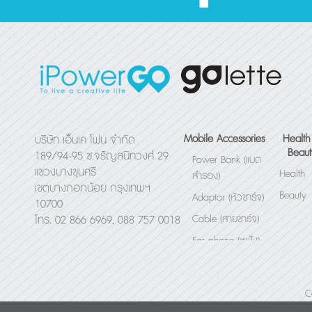
Mobile Accessories
Health
บริษัท เอ็นเค โฟน จำกัด
Beaut
189/94-95 ซ.จรัญสนิทวงศ์ 29
Power Bank (แบต
แขวงบางขุนศรี
Health
สำรอง)
เขตบางกอกน้อย กรุงเทพฯ
Beauty
Adaptor (หัวชาร์จ)
10700
Cable (สายชาร์จ)
โทร. 02 866 6969, 088 757 0018
Ear phone (หูฟัง)
Bluetooth Speaker
(ลำโพง)
C
Others (อื่นๆ)