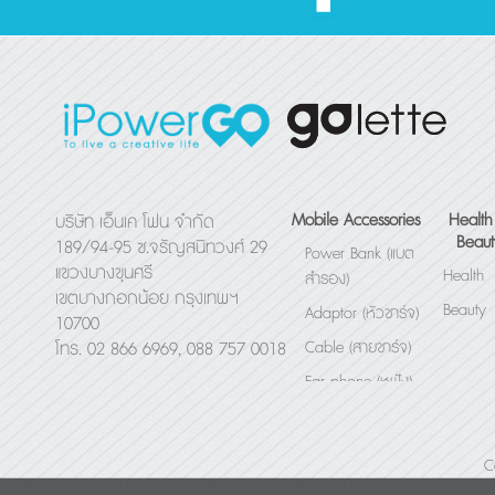
Mobile Accessories
Health
บริษัท เอ็นเค โฟน จำกัด
Beaut
189/94-95 ซ.จรัญสนิทวงศ์ 29
Power Bank (แบต
แขวงบางขุนศรี
Health
สำรอง)
เขตบางกอกน้อย กรุงเทพฯ
Beauty
Adaptor (หัวชาร์จ)
10700
Cable (สายชาร์จ)
โทร. 02 866 6969, 088 757 0018
Ear phone (หูฟัง)
Bluetooth Speaker
(ลำโพง)
C
Others (อื่นๆ)