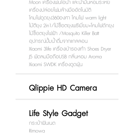
Moon เครื่องพ่นไอน้ำ และน้ำมันหอมระเหย
เครื่องปล่อยโฟมล้างมืออัตโนมัติ
โคมไฟดูดยุง360องศา โคมไฟ warm light
ไม้ตียุง 2in1/ไม้ช็อตยุงพรีเมี่ยม+โคมไฟดักยุง
ไม้ช็อตยุงไฟฟ้า /Mosquito Killer Batt
อุปกรณ์ปั้มน้ำดื่มจากแกลลอน
Xiaomi 3life เครื่องเป่ารองเท้า Shoes Dryer
J5 พัดลมมือถือUSB กลิ่นหอม Aroma
Xiaomi SWDK เครื่องดูดฝุ่น
Qlippie HD Camera
Life Style Gadget
กระเป๋าฟินเนต
Rimowa