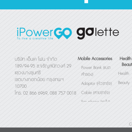
Mobile Accessories
Health
บริษัท เอ็นเค โฟน จำกัด
Beaut
189/94-95 ซ.จรัญสนิทวงศ์ 29
Power Bank (แบต
แขวงบางขุนศรี
Health
สำรอง)
เขตบางกอกน้อย กรุงเทพฯ
Beauty
Adaptor (หัวชาร์จ)
10700
Cable (สายชาร์จ)
โทร. 02 866 6969, 088 757 0018
Ear phone (หูฟัง)
Bluetooth Speaker
(ลำโพง)
C
Others (อื่นๆ)