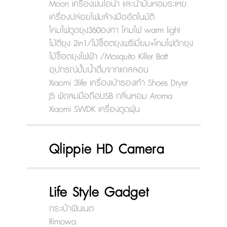
Moon เครื่องพ่นไอน้ำ และน้ำมันหอมระเหย
เครื่องปล่อยโฟมล้างมืออัตโนมัติ
โคมไฟดูดยุง360องศา โคมไฟ warm light
ไม้ตียุง 2in1/ไม้ช็อตยุงพรีเมี่ยม+โคมไฟดักยุง
ไม้ช็อตยุงไฟฟ้า /Mosquito Killer Batt
อุปกรณ์ปั้มน้ำดื่มจากแกลลอน
Xiaomi 3life เครื่องเป่ารองเท้า Shoes Dryer
J5 พัดลมมือถือUSB กลิ่นหอม Aroma
Xiaomi SWDK เครื่องดูดฝุ่น
Qlippie HD Camera
Life Style Gadget
กระเป๋าฟินเนต
Rimowa