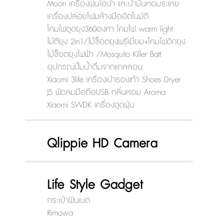
Moon เครื่องพ่นไอน้ำ และน้ำมันหอมระเหย
เครื่องปล่อยโฟมล้างมืออัตโนมัติ
โคมไฟดูดยุง360องศา โคมไฟ warm light
ไม้ตียุง 2in1/ไม้ช็อตยุงพรีเมี่ยม+โคมไฟดักยุง
ไม้ช็อตยุงไฟฟ้า /Mosquito Killer Batt
อุปกรณ์ปั้มน้ำดื่มจากแกลลอน
Xiaomi 3life เครื่องเป่ารองเท้า Shoes Dryer
J5 พัดลมมือถือUSB กลิ่นหอม Aroma
Xiaomi SWDK เครื่องดูดฝุ่น
Qlippie HD Camera
Life Style Gadget
กระเป๋าฟินเนต
Rimowa