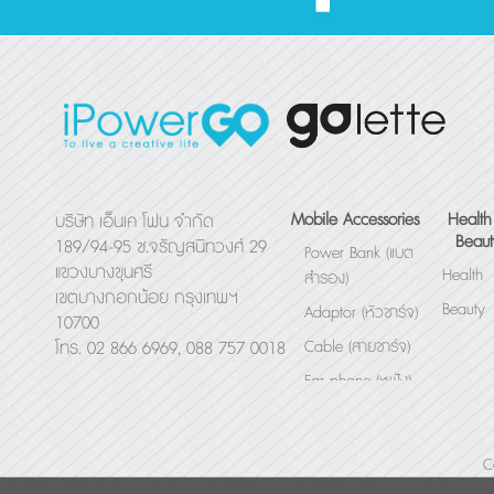
Mobile Accessories
Health
บริษัท เอ็นเค โฟน จำกัด
Beaut
189/94-95 ซ.จรัญสนิทวงศ์ 29
Power Bank (แบต
แขวงบางขุนศรี
Health
สำรอง)
เขตบางกอกน้อย กรุงเทพฯ
Beauty
Adaptor (หัวชาร์จ)
10700
Cable (สายชาร์จ)
โทร. 02 866 6969, 088 757 0018
Ear phone (หูฟัง)
Bluetooth Speaker
(ลำโพง)
C
Others (อื่นๆ)