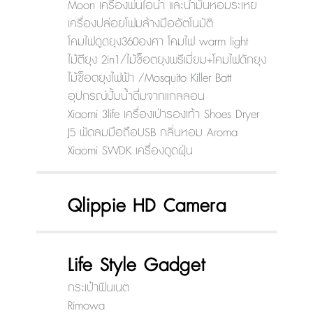
Moon เครื่องพ่นไอน้ำ และน้ำมันหอมระเหย
เครื่องปล่อยโฟมล้างมืออัตโนมัติ
โคมไฟดูดยุง360องศา โคมไฟ warm light
ไม้ตียุง 2in1/ไม้ช็อตยุงพรีเมี่ยม+โคมไฟดักยุง
ไม้ช็อตยุงไฟฟ้า /Mosquito Killer Batt
อุปกรณ์ปั้มน้ำดื่มจากแกลลอน
Xiaomi 3life เครื่องเป่ารองเท้า Shoes Dryer
J5 พัดลมมือถือUSB กลิ่นหอม Aroma
Xiaomi SWDK เครื่องดูดฝุ่น
Qlippie HD Camera
Life Style Gadget
กระเป๋าฟินเนต
Rimowa