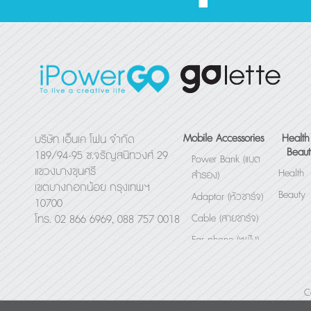
Mobile Accessories
Health
บริษัท เอ็นเค โฟน จำกัด
Beaut
189/94-95 ซ.จรัญสนิทวงศ์ 29
Power Bank (แบต
แขวงบางขุนศรี
Health
สำรอง)
เขตบางกอกน้อย กรุงเทพฯ
Beauty
Adaptor (หัวชาร์จ)
10700
Cable (สายชาร์จ)
โทร. 02 866 6969, 088 757 0018
Ear phone (หูฟัง)
Bluetooth Speaker
(ลำโพง)
C
Others (อื่นๆ)